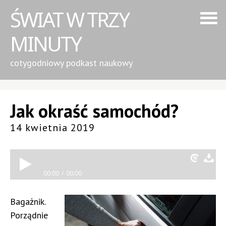
ŚWIAT W TRZY
MINUTY
cotygodniowy podkast naukowy
Jak okraść samochód?
14 kwietnia 2019
00:00
00:00
Bagażnik.
Porządnie