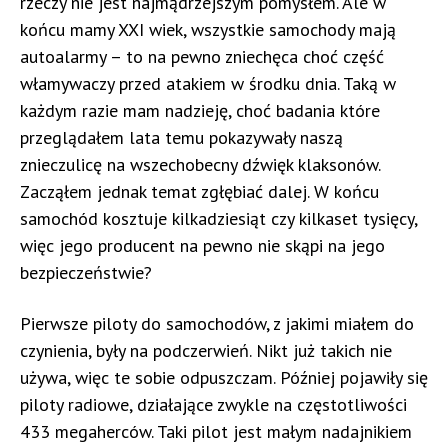
rzeczy nie jest najmądrzejszym pomysłem. Ale w
końcu mamy XXI wiek, wszystkie samochody mają
autoalarmy – to na pewno zniechęca choć część
włamywaczy przed atakiem w środku dnia. Taką w
każdym razie mam nadzieję, choć badania które
przeglądałem lata temu pokazywały naszą
znieczulicę na wszechobecny dźwięk klaksonów.
Zacząłem jednak temat zgłębiać dalej. W końcu
samochód kosztuje kilkadziesiąt czy kilkaset tysięcy,
więc jego producent na pewno nie skąpi na jego
bezpieczeństwie?
Pierwsze piloty do samochodów, z jakimi miałem do
czynienia, były na podczerwień. Nikt już takich nie
używa, więc te sobie odpuszczam. Później pojawiły się
piloty radiowe, działające zwykle na częstotliwości
433 megaherców. Taki pilot jest małym nadajnikiem