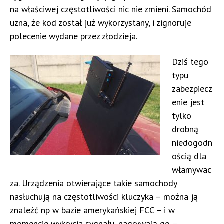
na właściwej częstotliwości nic nie zmieni. Samochód
uzna, że kod został już wykorzystany, i zignoruje
polecenie wydane przez złodzieja.
Dziś tego
typu
zabezpiecz
enie jest
tylko
drobną
niedogodn
ością dla
włamywac
za. Urządzenia otwierające takie samochody
nasłuchują na częstotliwości kluczyka – można ją
znaleźć np w bazie amerykańskiej FCC – i w
momencie wykrycia sygnału, nagrywają go –