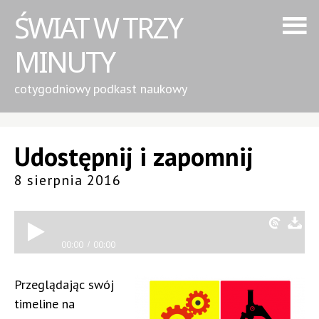
ŚWIAT W TRZY
MINUTY
cotygodniowy podkast naukowy
Udostępnij i zapomnij
8 sierpnia 2016
00:00
00:00
Przeglądając swój
timeline na