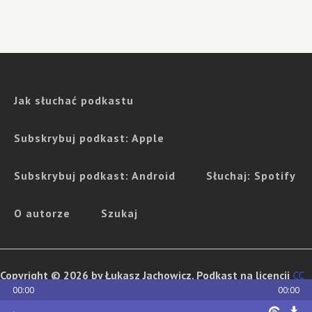
Jak słuchać podkastu
Subskrybuj podkast: Apple
Subskrybuj podkast: Android
Słuchaj: Spotify
O autorze
Szukaj
Copyright © 2026 by Łukasz Jachowicz. Podkast na licencji
CC
00:00
00:00
BY-NC-ND
. Jeśli chcesz go wykorzystać w celach
komercyjnych, zapraszam do kontaktu.