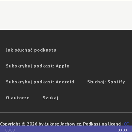
Jak słuchać podkastu
Subskrybuj podkast: Apple
Subskrybuj podkast: Android
Słuchaj: Spotify
O autorze
Szukaj
Copyright © 2026 by Łukasz Jachowicz. Podkast na licencji
CC
00:00
00:00
BY-NC-ND
. Jeśli chcesz go wykorzystać w celach