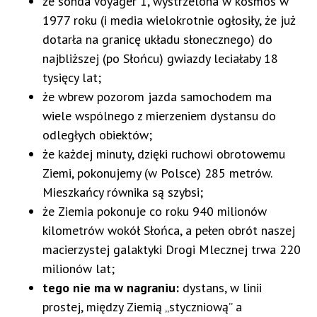
że sonda Voyager 1, wystrzelona w kosmos w
1977 roku (i media wielokrotnie ogłosiły, że już
dotarła na granicę układu słonecznego) do
najbliższej (po Słońcu) gwiazdy leciałaby 18
tysięcy lat;
że wbrew pozorom jazda samochodem ma
wiele wspólnego z mierzeniem dystansu do
odległych obiektów;
że każdej minuty, dzięki ruchowi obrotowemu
Ziemi, pokonujemy (w Polsce) 285 metrów.
Mieszkańcy równika są szybsi;
że Ziemia pokonuje co roku 940 milionów
kilometrów wokół Słońca, a pełen obrót naszej
macierzystej galaktyki Drogi Mlecznej trwa 220
milionów lat;
tego nie ma w nagraniu:
dystans, w linii
prostej, między Ziemią „styczniową” a