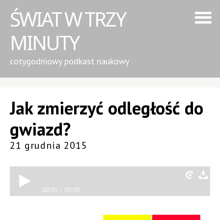
ŚWIAT W TRZY
MINUTY
cotygodniowy podkast naukowy
Jak zmierzyć odległość do
gwiazd?
21 grudnia 2015
00:00
00:00