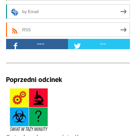
by Email
RSS
FACEBOOK
TWITTER
Poprzedni odcinek